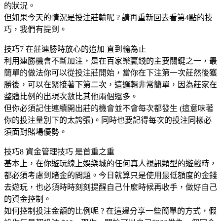
的狀況。
但如果今天的情況是投注莊輸呢 ? 請再重新回去看第4點的技
巧，我們有提到。
技巧7 在莊連勝時放心的追加 直到輸為止
利用連勝機會不斷加注，是在百家樂贏錢的主要關鍵之一，最
簡單的做法你可以從投注莊開始，當你在下注第一次莊然後獲
勝後，可以在緊接著下第二次，這邏輯非常簡單，因為莊家在
整體比例的出現次數比其他兩個還多。
但你必須記住連續開出莊的機會並不會每次都發生 (這意味著
你的投注量別下的太誇張)。同時也要記得每次的投注同樣必
須面對賭場優勢。
技巧8 資金管理技巧 是首重之重
基本上，在你遊玩線上娛樂城的任何真人視訊類型的遊戲時，
都必須考慮到賭金的問題。今日就算只是使用最低額度的金錢
去遊玩，也必須時時刻刻提醒自己什麼時候再收手，做好自己
的資金控制。
如何控制投注金額的比例呢 ? 在這邊分享一些簡單的方式，假