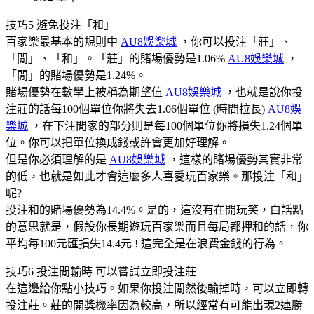
技巧5 避免投注「和」
百家樂最基本的規則中
AU8娛樂城
，你可以投注「莊」、
「閒」、「和」。「莊」的賭場優勢是1.06%
AU8娛樂城
，
「閒」的賭場優勢是1.24%。
賭場優勢在數學上被稱為期望值
AU8娛樂城
，也就是說你投
注莊的話每100個單位你將失去1.06個單位 (時間拉長)
AU8娛
樂城
，在下注閒家的部分則是每100個單位你將損失1.24個單
位。你可以把單位換成錢或許會更加好理解。
但是你必須理解的是
AU8娛樂城
，這樣的賭場優勢其實非常
的低，也就是如此才會這麼多人喜愛玩百家樂。那投注「和」
呢?
投注和的賭場優勢為14.4%。是的，這沒有在開玩笑，白話點
的意思就是，假設你長期遊玩百家樂而且每局都押和的話，你
平均每100元匯損失14.4元 ! 這完全是在浪費金錢的行為。
技巧6 投注閒輸時 可以嘗試立即投注莊
在這邊給你點小技巧。如果你投注閒然後輸掉時，可以立即轉
投注莊。莊的開獎機率因為較高，所以經常有可能出現2連勝