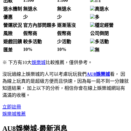
1:100
1:100
1:1
出款
退水機制
無退水
無退水
高退水
優惠
少
少
多
營運狀況
官方內部問題多
逐漸落沒
穩定經營
風險
假幣商
假幣商
公司倒閉
遊戲回饋
較多活動
少活動
多活動
10%
10%
匯差
無
※ 下方有10大
娛樂城
比較推薦，僅供參考。
沒玩過線上娛樂城的人可以考慮玩玩我們
AU8娛樂城
看， 因
為線上玩真的是超級方便而且快速，因為每一局不到一分鐘就
知道結果， 加上以下的分析，相信你會在線上娛樂城網站有
滿滿的收穫。
立即註冊
娛樂城推薦
AU8娛樂城-最新消息