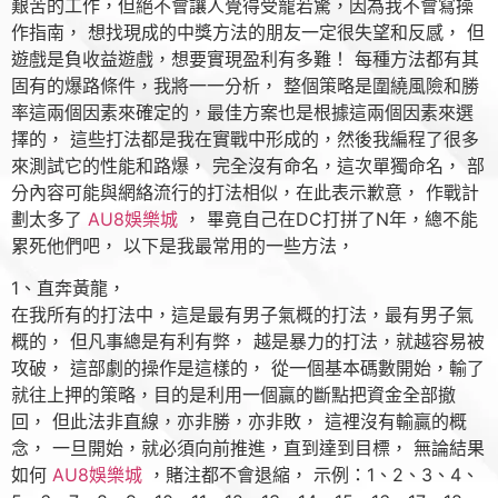
艱苦的工作，但絕不會讓人覺得受寵若驚，因為我不會寫操
作指南， 想找現成的中獎方法的朋友一定很失望和反感， 但
遊戲是負收益遊戲，想要實現盈利有多難！ 每種方法都有其
固有的爆路條件，我將一一分析， 整個策略是圍繞風險和勝
率這兩個因素來確定的，最佳方案也是根據這兩個因素來選
擇的， 這些打法都是我在實戰中形成的，然後我編程了很多
來測試它的性能和路爆， 完全沒有命名，這次單獨命名， 部
分內容可能與網絡流行的打法相似，在此表示歉意， 作戰計
劃太多了
AU8娛樂城
， 畢竟自己在DC打拼了N年，總不能
累死他們吧， 以下是我最常用的一些方法，
1、直奔黃龍，
在我所有的打法中，這是最有男子氣概的打法，最有男子氣
概的， 但凡事總是有利有弊， 越是暴力的打法，就越容易被
攻破， 這部劇的操作是這樣的， 從一個基本碼數開始，輸了
就往上押的策略，目的是利用一個贏的斷點把資金全部撤
回， 但此法非直線，亦非勝，亦非敗， 這裡沒有輸贏的概
念， 一旦開始，就必須向前推進，直到達到目標， 無論結果
如何
AU8娛樂城
，賭注都不會退縮， 示例：1、2、3、4、