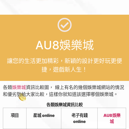
AU8娛樂城
讓您的生活更加精彩，新穎的設計更好玩更便
捷，遊戲新人生！
各類
娛樂城
資訊比較圖， 線上有名的幾個娛樂城網站的情況
和優劣勢給大家比較，這樣你就知道該選擇哪個娛樂城。
各類娛樂城資訊比較
項目
星城 online
老子有錢
AU8娛樂
online
城