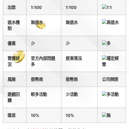
出款
1:100
1:100
1:1
退水機
無退水
無退水
高退水
制
優惠
少
少
多
營運狀
官方內部問題
逐漸落沒
穩定經
況
多
營
風險
假幣商
假幣商
公司倒閉
遊戲回
較多活動
少活動
多活動
饋
匯差
10%
10%
無