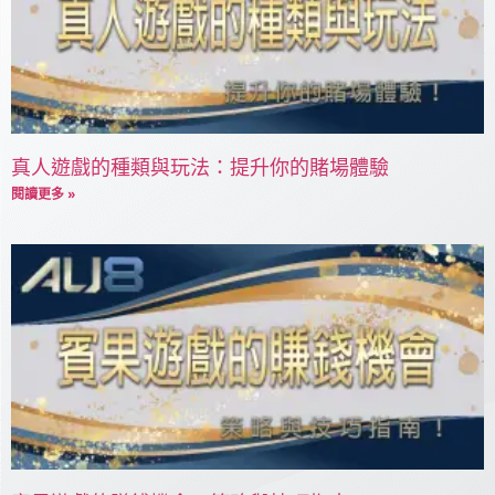
真人遊戲的種類與玩法：提升你的賭場體驗
閱讀更多 »