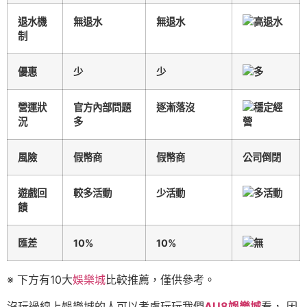
退水機
無退水
無退水
高退水
制
優惠
少
少
多
營運狀
官方內部問題
逐漸落沒
穩定經
況
多
營
風險
假幣商
假幣商
公司倒閉
遊戲回
較多活動
少活動
多活動
饋
匯差
10%
10%
無
※ 下方有10大
娛樂城
比較推薦，僅供參考。
沒玩過線上娛樂城的人可以考慮玩玩我們
AU8娛樂城
看， 因