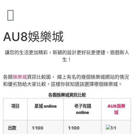
AU8娛樂城
讓您的生活更加精彩，新穎的設計更好玩更便捷，遊戲新人
生！
各類
娛樂城
資訊比較圖， 線上有名的幾個娛樂城網站的情況
和優劣勢給大家比較，這樣你就知道該選擇哪個娛樂城。
各類娛樂城資訊比較
項目
星城 online
老子有錢
AU8娛樂
online
城
出款
1:100
1:100
1:1