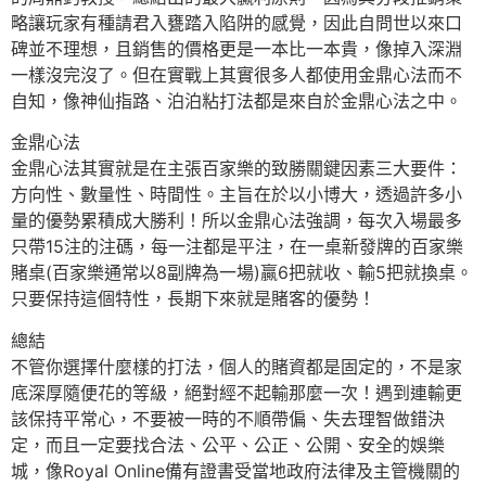
略讓玩家有種請君入甕踏入陷阱的感覺，因此自問世以來口
碑並不理想，且銷售的價格更是一本比一本貴，像掉入深淵
一樣沒完沒了。但在實戰上其實很多人都使用金鼎心法而不
自知，像神仙指路、泊泊粘打法都是來自於金鼎心法之中。
金鼎心法
金鼎心法其實就是在主張百家樂的致勝關鍵因素三大要件：
方向性、數量性、時間性。主旨在於以小博大，透過許多小
量的優勢累積成大勝利！所以金鼎心法強調，每次入場最多
只帶15注的注碼，每一注都是平注，在一桌新發牌的百家樂
賭桌(百家樂通常以8副牌為一場)贏6把就收、輸5把就換桌。
只要保持這個特性，長期下來就是賭客的優勢！
總結
不管你選擇什麼樣的打法，個人的賭資都是固定的，不是家
底深厚隨便花的等級，絕對經不起輸那麼一次！遇到連輸更
該保持平常心，不要被一時的不順帶偏、失去理智做錯決
定，而且一定要找合法、公平、公正、公開、安全的娛樂
城，像Royal Online備有證書受當地政府法律及主管機關的