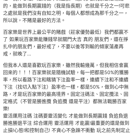
的，能做到長期贏錢的（我是指長期）也就是千分之一!可悲
之處就是我們沒有自知之明，每個人都想成為那千分之一，
所以說，不賭是最好的方法。
百家樂是世界上最公平的賭戲（莊家優勢最低）我們都贏不
了 如果玩百家樂能賺錢早就關門大吉 真的 朋友們，還在掙
扎中的朋友們，最好戒了，不要以後等到輸的傾家蕩產再
戒，就晚了…
但我本人還是喜歡玩百家樂，雖然我輸幾萬，但我相信會贏
回來的！！！百家樂就是隨機試驗，每一把都是50%的獲勝
率，所以看路下注和瞎猜下注盈率一樣，連續下注和不連續
下注（找切入點下注）盈率也一樣，都是50%，做到心中無
路，才是玩百家樂的最高境界。固定注碼法、固定攬法、固
定格式（不管是勝進攬 負追攬 還是平注）都無法戰勝百家
樂!
靈活運用注碼 注碼要靈活變化 才能做到長期贏錢 負追負退
勝進勝退平注 綜合運用 靈活運用 才能贏!最重要的還是做到
止損!心態!和控制自己! 不貪心不急躁不衝動 玩之前先制定止