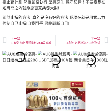
損止贏計劃 然後嚴格執行 堅持原則 遵守紀律！不要妄想在
短時間之內就能靠百家樂發大財!
關於止損的方法 ,真的是沒有好的方法 我現在就是用意志力
強制自己止損!自我鬥爭 最終戰勝自己!
上一篇
下一篇
百家樂-如何長期獲利 AU8娛樂城
百家樂-必勝秘訣 AU8娛樂城