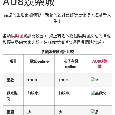
AU8娛樂城
讓您的生活更加精彩，新穎的設計更好玩更便捷，遊戲新人
生！
各類
娛樂城
資訊比較圖， 線上有名的幾個娛樂城網站的情況
和優劣勢給大家比較，這樣你就知道該選擇哪個娛樂城。
各類娛樂城資訊比較
項目
星城 online
老子有錢
AU8娛樂
online
城
出款
1:100
1:100
1:1
退水機
無退水
無退水
高退水
制
優惠
少
少
多