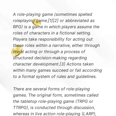
A role-playing game (sometimes spelled
roleplaying game,[1][2] or abbreviated as
RPG) is a game in which players assume the
roles of characters in a fictional setting.
Players take responsibility for acting out
these roles within a narrative, either through
literal acting or through a process of
structured decision-making regarding
character development.[3] Actions taken
within many games succeed or fail according
to a formal system of rules and guidelines.
There are several forms of role-playing
games. The original form, sometimes called
the tabletop role-playing game (TRPG or
TTRPG), is conducted through discussion,
whereas in live action role-playing (LARP),