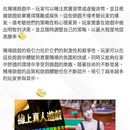
在賭場遊戲中，玩家可以賭注真實貨幣或虛擬貨幣，並且根
據遊戲結果獲得獎勵或損失。這些遊戲不僅考驗玩家的運
氣，還考驗他們的策略性和心理素質。玩家需要在遊戲中做
出明智的決策，並且隨時調整自己的策略，以最大程度地提
高勝率。
賭場遊戲的吸引力在於它們的刺激性和競爭性，玩家可以在
這些遊戲中體驗到真實賭場的氛圍和快感，同時又能夠在家
中舒適的環境中享受到遊戲的樂趣。隨著技術的不斷發展，
賭場遊戲的品質和遊戲體驗也在不斷提升，吸引了越來越多
的玩家參與其中。