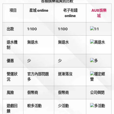
各類娛樂城資訊比較
項目
星城 online
老子有錢
AU8娛樂
online
城
出款
1:100
1:100
1:1
退水機
無退水
無退水
高退水
制
優惠
少
少
多
營運狀
官方內部問題
逐漸落沒
穩定經
況
多
營
風險
假幣商
假幣商
公司倒閉
遊戲回
較多活動
少活動
多活動
饋