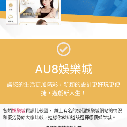
AU8娛樂城
讓您的生活更加精彩，新穎的設計更好玩更便
捷，遊戲新人生！
各類
娛樂城
資訊比較圖， 線上有名的幾個娛樂城網站的情況
和優劣勢給大家比較，這樣你就知道該選擇哪個娛樂城。