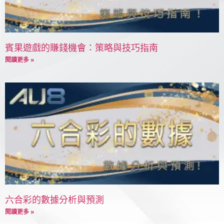
賓果遊戲的賺錢機會：策略與技巧指南
閱讀更多 »
六合彩的數據分析與預測
閱讀更多 »