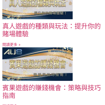
真人遊戲的種類與玩法：提升你的
賭場體驗
閱讀更多 »
賓果遊戲的賺錢機會：策略與技巧
指南