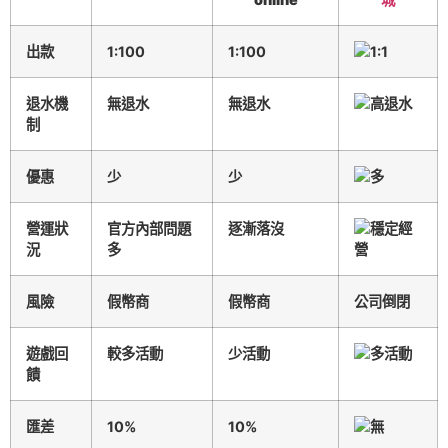
出款
1:100
1:100
1:1
退水機
無退水
無退水
高退水
制
優惠
少
少
多
營運狀
官方內部問題
逐漸落沒
穩定經
況
多
營
風險
假幣商
假幣商
公司倒閉
遊戲回
較多活動
少活動
多活動
饋
匯差
10%
10%
無