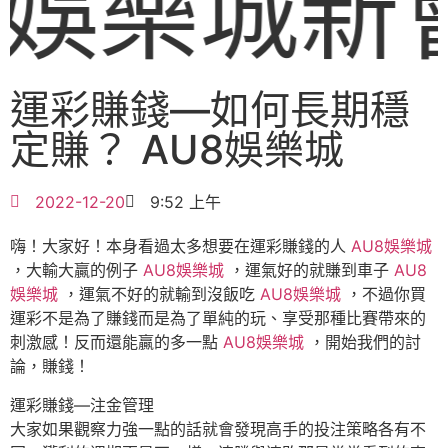
樂城新會員首
運彩賺錢—如何長期穩
定賺？ AU8娛樂城
2022-12-20
9:52 上午
嗨！大家好！本身看過太多想要在運彩賺錢的人
AU8娛樂城
，大輸大贏的例子
AU8娛樂城
，運氣好的就賺到車子
AU8
娛樂城
，運氣不好的就輸到沒飯吃
AU8娛樂城
，不過你買
運彩不是為了賺錢而是為了單純的玩、享受那種比賽帶來的
刺激感！反而還能贏的多一點
AU8娛樂城
，開始我們的討
論，賺錢！
運彩賺錢—注金管理
大家如果觀察力強一點的話就會發現高手的投注策略各有不