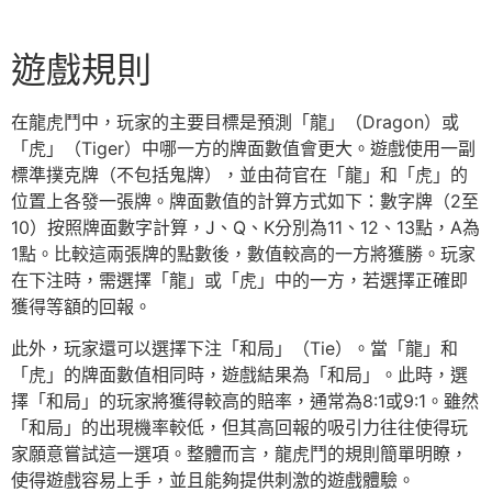
遊戲規則
在龍虎鬥中，玩家的主要目標是預測「龍」（Dragon）或
「虎」（Tiger）中哪一方的牌面數值會更大。遊戲使用一副
標準撲克牌（不包括鬼牌），並由荷官在「龍」和「虎」的
位置上各發一張牌。牌面數值的計算方式如下：數字牌（2至
10）按照牌面數字計算，J、Q、K分別為11、12、13點，A為
1點。比較這兩張牌的點數後，數值較高的一方將獲勝。玩家
在下注時，需選擇「龍」或「虎」中的一方，若選擇正確即
獲得等額的回報。
此外，玩家還可以選擇下注「和局」（Tie）。當「龍」和
「虎」的牌面數值相同時，遊戲結果為「和局」。此時，選
擇「和局」的玩家將獲得較高的賠率，通常為8:1或9:1。雖然
「和局」的出現機率較低，但其高回報的吸引力往往使得玩
家願意嘗試這一選項。整體而言，龍虎鬥的規則簡單明瞭，
使得遊戲容易上手，並且能夠提供刺激的遊戲體驗。