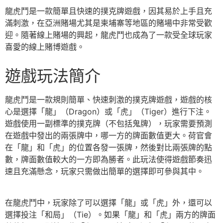
龍虎鬥是一款簡單且快速的撲克牌遊戲，因其易於上手且充
滿刺激，在亞洲賭場尤其是柬埔寨等地區的賭場中非常受歡
迎。隨著線上賭場的興起，龍虎鬥也成為了一款受全球玩家
喜愛的線上賭博遊戲。
遊戲玩法簡介
龍虎鬥是一款規則簡單、快速刺激的撲克牌遊戲，遊戲的核
心是選擇「龍」（Dragon）或「虎」（Tiger）進行下注。
遊戲使用一副標準的撲克牌（不包括鬼牌），玩家需要預測
在遊戲中發出的兩張牌中，哪一方的牌面數值更大。荷官會
在「龍」和「虎」的位置各發一張牌，然後對比兩張牌的點
數，牌面數值較大的一方即為勝者。此玩法使得遊戲節奏迅
速且充滿懸念，玩家只需做出簡單的選擇即可參與其中。
在龍虎鬥中，玩家除了可以選擇「龍」或「虎」外，還可以
選擇投注「和局」（Tie）。如果「龍」和「虎」兩方的牌面