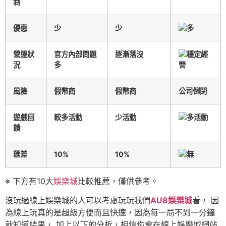
制
優惠
少
少
多
營運狀
官方內部問題
逐漸落沒
穩定經
況
多
營
風險
假幣商
假幣商
公司倒閉
遊戲回
較多活動
少活動
多活動
饋
匯差
10%
10%
無
※ 下方有10大
娛樂城
比較推薦，僅供參考。
沒玩過線上娛樂城的人可以考慮玩玩我們
AU8娛樂城
看， 因
為線上玩真的是超級方便而且快速，因為每一局不到一分鐘
就知道結果， 加上以下的分析，相信你會在線上娛樂城網站