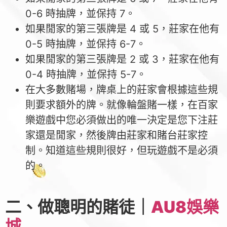
0-6 時抽牌，並保持 7。
如果閒家的第三張牌是 4 或 5，莊家在他有
0-5 時抽牌，並保持 6-7。
如果閒家的第三張牌是 2 或 3，莊家在他有
0-4 時抽牌，並保持 5-7。
在大多數賭場，牌桌上的莊家會根據這些規
則要求額外的牌。就像輪盤賭一樣，在百家
樂遊戲中您必須做出的唯一決定是您下注莊
家還是閒家，然後牌由莊家和賭台莊家控
制。知道這些規則很好，但玩遊戲不是必須
的。
二、
做聰明的
賭徒｜
AU8娛樂
城