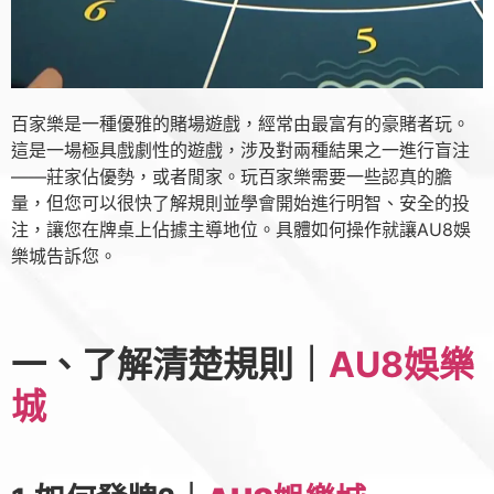
百家樂是一種優雅的賭場遊戲，經常由最富有的豪賭者玩。
這是一場極具戲劇性的遊戲，涉及對兩種結果之一進行盲注
——莊家佔優勢，或者閒家。玩百家樂需要一些認真的膽
量，但您可以很快了解規則並學會開始進行明智、安全的投
注，讓您在牌桌上佔據主導地位。具體如何操作就讓AU8娛
樂城告訴您。
一、了解清楚規則｜
AU8娛樂
城